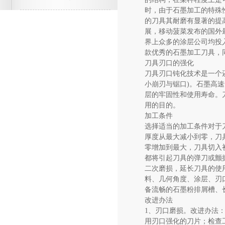
时，由于石墨加工的特殊
的刀具其耐磨有显著的提
展，移动菠菜发布的国外
界上众多的涂层公司均投
款优秀的石墨加工刀具，
刀具刃口的强化
刀具刃口钝化技术是一个
小崩刃与锯口)。石墨高
层的牢固性和使用寿命。
用的目的。
加工条件
选择适当的加工条件对于
厚度从最大减小到零，刀
零增加到最大，刀具切入
都将引起刀具的弹刀或颤
二次磨损，延长刀具的使
料、几何角度、涂层、刃
备流畅的石墨粉排屑槽、
改进办法
1、刃口磨损。改进办法
用刃口强化的刀片；检查