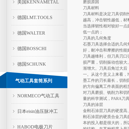
美国KENNAMETAL
磨损原因
刀具材料
刀具材料是决定刀具切削
德国LMT.TOOLS
越高，冲击韧性越低，材
当选择韧性相对较好一点
低一点的；
德国WALTER
刀具的几何角度
石墨刀具选择合适的几何
德国BOSSCHI
好，耐冲击和摩擦的性能
刀具越锋利，但刀具刃口
损严重，切削振动也较大
德国SCHUNK
渐增大。刀具后角过大后
一。从这个意义上来看，
气动工具套筒系列
墨工件的刃长最长，切削
的方向偏离工件表面的程
对刀具磨损、铣削力和切
NORMECO气动工具
量的科学测试，PARA
刀具的涂层
金刚石涂层刀具的硬度高
日本eisin油压脉冲工
刚石涂层的硬质合金刀具
本的投入都是很大的，所
具
HABOD电极刀片
的结构，在某种程度上是