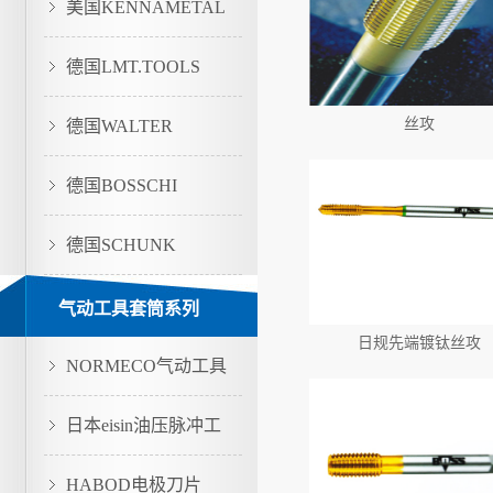
美国KENNAMETAL
德国LMT.TOOLS
丝攻
德国WALTER
德国BOSSCHI
德国SCHUNK
气动工具套筒系列
日规先端镀钛丝攻
NORMECO气动工具
日本eisin油压脉冲工
具
HABOD电极刀片